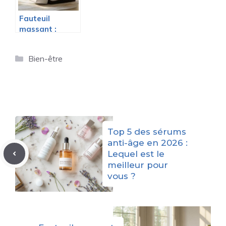
Fauteuil
massant :
lequel choisir
pour toute la
Catégories
Bien-être
famille sans se
ruiner ?
Top 5 des sérums
anti-âge en 2026 :
Lequel est le
meilleur pour
vous ?