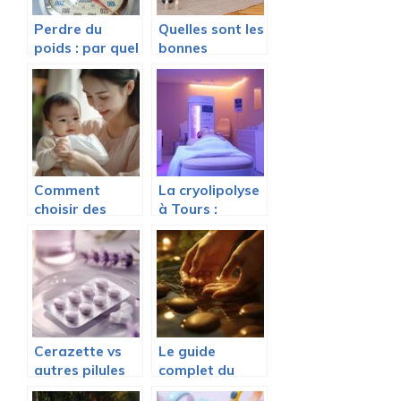
Perdre du
Quelles sont les
poids : par quel
bonnes
moyen ?
methodes de
relaxation ?
Comment
La cryolipolyse
choisir des
à Tours :
couches
méthode
adaptées à la
efficace pour
peau de bébé ?
sculpter votre
silhouette
Cerazette vs
Le guide
autres pilules
complet du
progestatives :
massage des