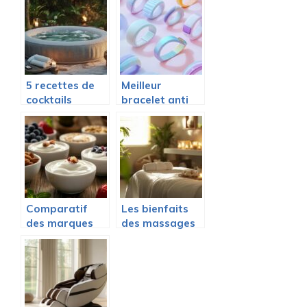
guide complet
pieds pour une
pour bien
relaxation
choisir
profonde
5 recettes de
Meilleur
cocktails
bracelet anti
rafraîchissants
nausée
à déguster
ajustable pour
dans votre SPA
enfants :
ROND pour un
Lequel choisir
moment de
en 2025 pour
détente parfait
des voyages
sans larmes ?
Comparatif
Les bienfaits
des marques
des massages
de fromage
pour futures
blanc les plus
mamans et
saines
familles à
Bordeaux