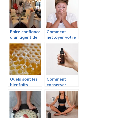
avec la
spa ?
couverture
lestée
Faire confiance
Comment
à un agent de
nettoyer votre
décoration
nez
pour décorer
naturellement
votre bien
et efficacement
immobilier
?
Quels sont les
Comment
bienfaits
conserver
internes de la
l’huile de CBD ?
gelée royale ?