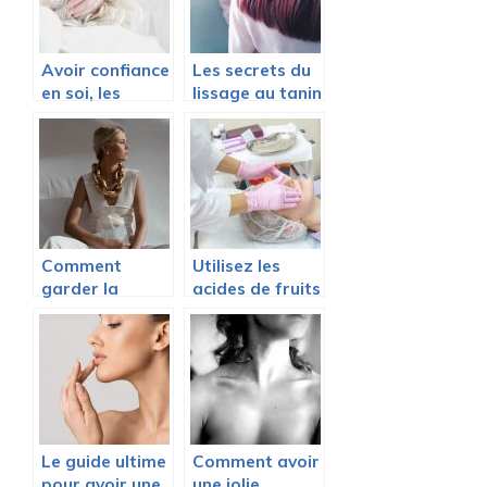
Avoir confiance
Les secrets du
en soi, les
lissage au tanin
étapes.
maison
Comment
Utilisez les
garder la
acides de fruits
beauté de vos
pour embellir
vêtements
votre peau !
blancs ?
Le guide ultime
Comment avoir
pour avoir une
une jolie