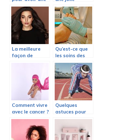
belle peau
poitrine ?
La meilleure
Qu’est-ce que
façon de
les soins des
coiffer des
pieds ?
cheveux
ondulés pour la
plage
Comment vivre
Quelques
avec le cancer ?
astuces pour
Nos conseils
votre bien-être
pour vous