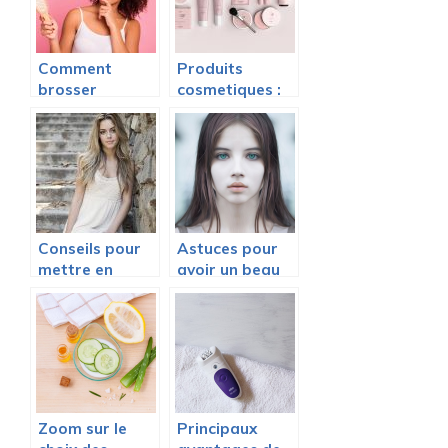
Comment
Produits
brosser
cosmetiques :
correctement
astuces
les cheveux
d’utilisation
afro ?
Conseils pour
Astuces pour
mettre en
avoir un beau
valeur sa
regard
beauté
naturelle
Zoom sur le
Principaux