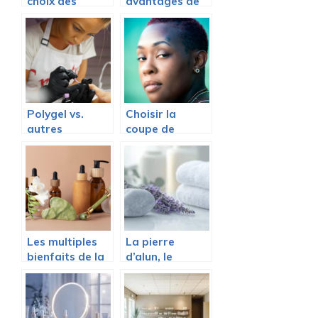
choix des
avantages de
produits
l’epilation laser
cosmétiques
Polygel vs.
Choisir la
autres
coupe de
methodes : les
cheveux ideale
raisons
pour un visage
d’adopter un
rond
kit polygel pour
des ongles
sublimes
Les multiples
La pierre
bienfaits de la
d’alun, le
cosmetique bio
produit aux
pour votre
multiples
beaute et
usages : le
sante
secret d’un