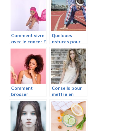
cheveux
journaux ?
ondulés pour la
plage
Comment vivre
Quelques
avec le cancer ?
astuces pour
Nos conseils
votre bien-être
pour vous
Comment
Conseils pour
brosser
mettre en
correctement
valeur sa
les cheveux
beauté
afro ?
naturelle