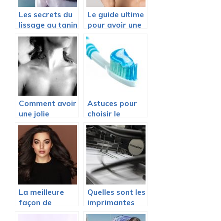
Les secrets du
Le guide ultime
lissage au tanin
pour avoir une
maison
belle peau
Comment avoir
Astuces pour
une jolie
choisir le
poitrine ?
meilleur
dentifrice
La meilleure
Quelles sont les
façon de
imprimantes
coiffer des
adaptées aux