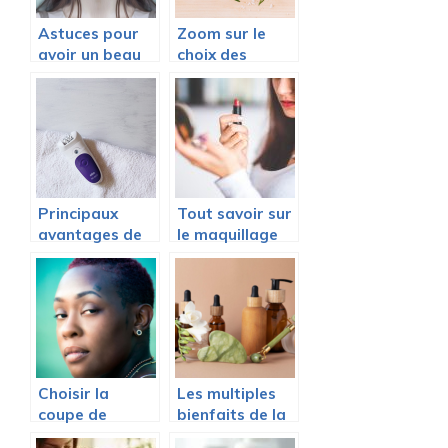
Astuces pour
Zoom sur le
avoir un beau
choix des
regard
produits
cosmétiques
Principaux
Tout savoir sur
avantages de
le maquillage
l’epilation laser
permanent
Choisir la
Les multiples
coupe de
bienfaits de la
cheveux ideale
cosmetique bio