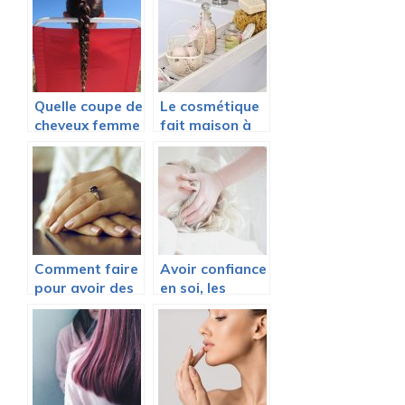
Quelle coupe de
Le cosmétique
cheveux femme
fait maison à
choisir pour cet
l’honneur
été 2020 ?
Comment faire
Avoir confiance
pour avoir des
en soi, les
ongles de star
étapes.