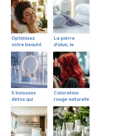
pour un visage
pour votre
rond
beaute et
sante
Optimisez
La pierre
votre beauté
d’alun, le
naturelle avec
produit aux
des
multiples
traitements
usages : le
personnalisés
secret d’un
chez Reskin
après-rasage
Clinic
naturel et
efficace
5 boissons
Coloration
detox qui
rouge naturelle
attenuent
: Conseils
naturellement
experts pour
les rides du
un resultat
front a 30 ans
harmonieux
avec le henne