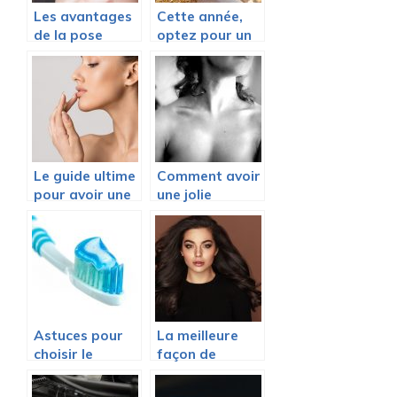
Les avantages
Cette année,
de la pose
optez pour un
vernis semi-
calendrier de
permanent
l’avent beauté
Le guide ultime
Comment avoir
pour avoir une
une jolie
belle peau
poitrine ?
Astuces pour
La meilleure
choisir le
façon de
meilleur
coiffer des
dentifrice
cheveux