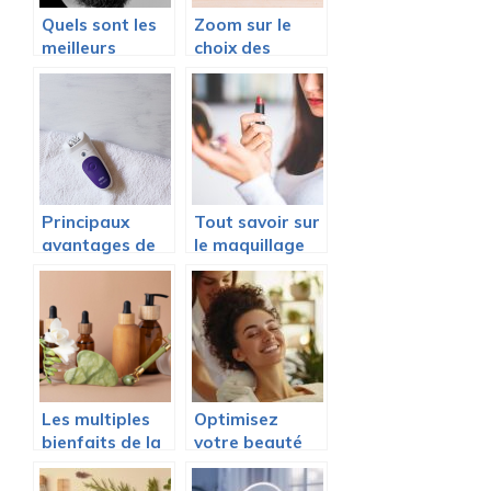
Quels sont les
Zoom sur le
meilleurs
choix des
produits pour
produits
entretenir sa
cosmétiques
barbe ?
Principaux
Tout savoir sur
avantages de
le maquillage
l’epilation laser
permanent
Les multiples
Optimisez
bienfaits de la
votre beauté
cosmetique bio
naturelle avec
pour votre
des