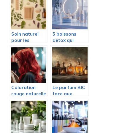
beaute et
traitements
sante
personnalisés
chez Reskin
Clinic
Soin naturel
5 boissons
pour les
detox qui
cheveux :
attenuent
astuces simples
naturellement
pour revitaliser
les rides du
votre chevelure
front a 30 ans
Coloration
Le parfum BIC
rouge naturelle
face aux
: Conseils
geants du luxe :
experts pour
analyse d’un
un resultat
positionnement
harmonieux
manque
avec le henne