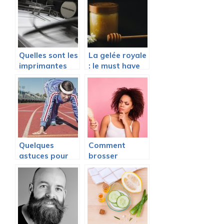
ondulés pour la
plage
Quelles sont les
La gelée royale
imprimantes
: le must have
adaptées aux
en beauté
journaux ?
Quelques
Comment
astuces pour
brosser
votre bien-être
correctement
les cheveux
afro ?