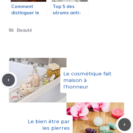
Comment
Top 5 des
distinguer le
sérums anti-
vrai Monoï de
âge en 2026 :
Tahiti du faux
Lequel est le
Catégories
Beauté
et éviter les
meilleur pour
imitations
vous ?
inefficaces
pour votre
beauté ?
Le cosmétique fait
maison à
l’honneur
Le bien être par
les pierres