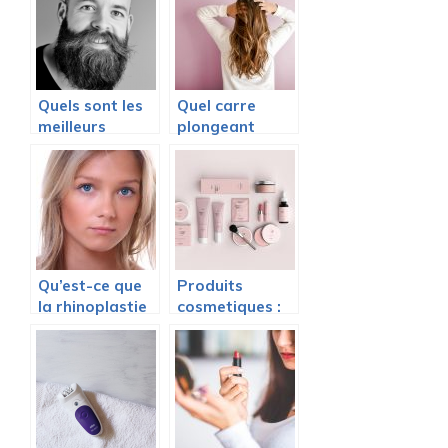
Quels sont les
Quel carre
meilleurs
plongeant
produits pour
choisir pour
entretenir sa
ameliorer votre
barbe ?
look ?
Qu’est-ce que
Produits
la rhinoplastie
cosmetiques :
et quelles sont
astuces
ses avantages
d’utilisation
?