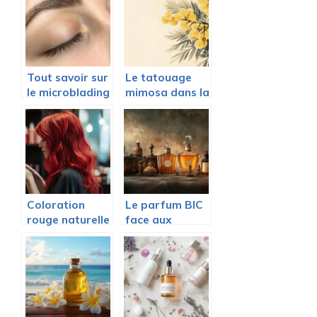
traitements
pour revitaliser
personnalisés
votre chevelure
chez Reskin
Clinic
Tout savoir sur
Le tatouage
le microblading
mimosa dans la
pour des
poésie
sourcils
corporelle :
parfaitement
entre
naturels
symbolisme et
renaissance
Coloration
Le parfum BIC
rouge naturelle
face aux
: Conseils
geants du luxe :
experts pour
analyse d’un
un resultat
positionnement
harmonieux
manque
avec le henne