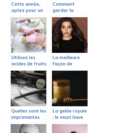
Cette année,
Comment
optez pour un
garder la
calendrier de
beauté de vos
l’avent beauté
vêtements
blancs ?
Utilisez les
La meilleure
acides de fruits
façon de
pour embellir
coiffer des
votre peau !
cheveux
ondulés pour la
plage
Quelles sont les
La gelée royale
imprimantes
: le must have
adaptées aux
en beauté
journaux ?